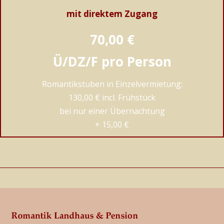
mit direktem Zugang
70,00 €
Ü/DZ/F pro Person
Romantikstuben in Einzelvermietung:
130,00 € incl. Frühstück
bei nur einer Übernachtung
+ 15,00 €