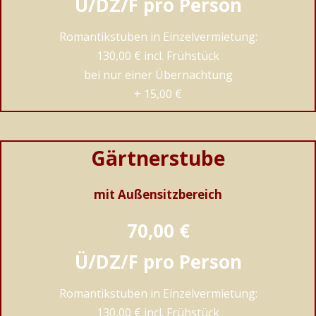
Ü/DZ/F pro Person
Romantikstuben in Einzelvermietung:
130,00 € incl. Frühstück
bei nur einer Übernachtung
+ 15,00 €
Gärtnerstube
mit Außensitzbereich
70,00 €
Ü/DZ/F pro Person
Romantikstuben in Einzelvermietung:
130,00 € incl. Frühstück