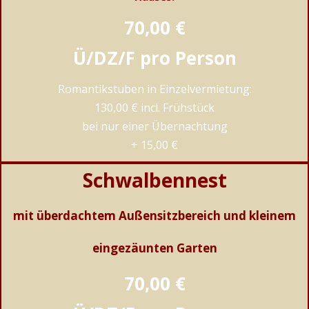
70,00 €
Ü/DZ/F pro Person
Romantikstuben in Einzelvermietung:
130,00 € incl. Frühstück
bei nur einer Übernachtung
+ 15,00 €
Schwalbennest
mit überdachtem Außensitzbereich und kleinem
eingezäunten Garten
70,00 €