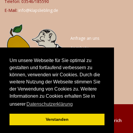
Telefon: 03546/185590
E-Mail:
info@klapsliebling.de
Anfrage an uns
Angebote
Anfahrt
Um unsere Webseite für Sie optimal zu
Impressum
gestalten und fortlaufend verbessern zu
können, verwenden wir Cookies. Durch die
Datenschutz
weitere Nutzung der Webseite stimmen Sie
der Verwendung von Cookies zu. Weitere
Informationen zu Cookies erhalten Sie in
unserer
Datenschutzerklärung
© 2020
Verstanden
Klaps Liebling - Realisierung:
webdesign cottbus Ulrich
Tölzer