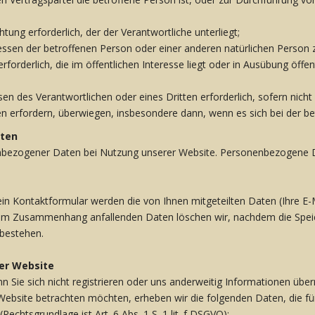
chtung erforderlich, der der Verantwortliche unterliegt;
ressen der betroffenen Person oder einer anderen natürlichen Person 
forderlich, die im öffentlichen Interesse liegt oder in Ausübung öffen
sen des Verantwortlichen oder eines Dritten erforderlich, sofern nich
 erfordern, überwiegen, insbesondere dann, wenn es sich bei der be
aten
enbezogener Daten bei Nutzung unserer Website. Personenbezogene Da
ein Kontaktformular werden die von Ihnen mitgeteilten Daten (Ihre E
sem Zusammenhang anfallenden Daten löschen wir, nachdem die Speiche
 bestehen.
er Website
n Sie sich nicht registrieren oder uns anderweitig Informationen übe
Website betrachten möchten, erheben wir die folgenden Daten, die für
Rechtsgrundlage ist Art. 6 Abs. 1 S. 1 lit. f DSGVO):