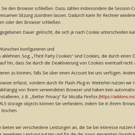
Sie den Browser schließen. Dazu zählen insbesondere die Session-Co
einsamen Sitzung zuordnen lassen. Dadurch kann Ihr Rechner wiedere
en oder den Browser schließen.
egebenen Dauer gelöscht, die sich je nach Cookie unterscheiden kann
 Wünschen konfigurieren und
ablehnen. Sog. „Third Party Cookies“ sind Cookies, die durch einen Dri
auf hin, dass Sie durch die Deaktivierung von Cookies eventuell nicht
ieren zu können, falls Sie über einen Account bei uns verfügen. Ander
wser erfasst, sondern durch Ihr Flash-Plug-in. Weiterhin nutzen wir
unabhängig von Ihrem verwendeten Browser und haben kein automatisc
lieren, z. B. „Better Privacy“ für Mozilla Firefox (
https://addons.moz
ML5 storage objects können Sie verhindern, indem Sie in Ihrem Brow
 löschen.
 bieten wir verschiedene Leistungen an, die Sie bei Interesse nutzen
jeweiligen Leistung nutzen und für die die zuvor genannten Grundsä